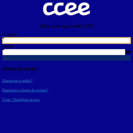
Entre com sua conta CCEE
Usuário
Senha
Entrar
Precisa de ajuda?
Esqueceu a senha?
Esqueceu o login de acesso?
Criar / Redefinir acesso