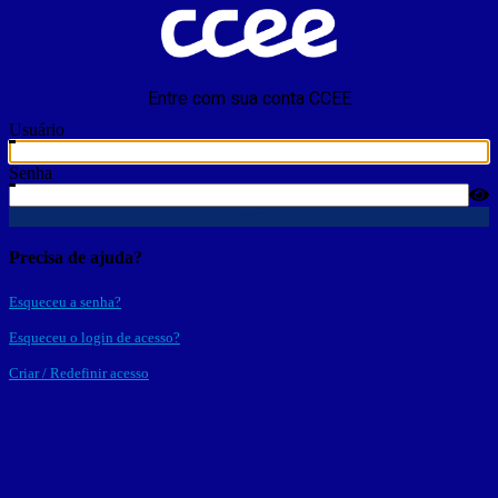
Entre com sua conta CCEE
Usuário
Senha
Entrar
Precisa de ajuda?
Esqueceu a senha?
Esqueceu o login de acesso?
Criar / Redefinir acesso