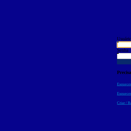
Usuári
Senha
Precis
Esqueceu
Esqueceu
Criar / R