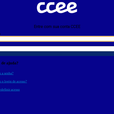
Entre com sua conta CCEE
o
Entrar
a de ajuda?
 a senha?
 o login de acesso?
edefinir acesso