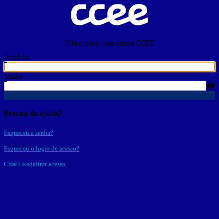
Entre com sua conta CCEE
Usuário
Senha
Entrar
Precisa de ajuda?
Esqueceu a senha?
Esqueceu o login de acesso?
Criar / Redefinir acesso