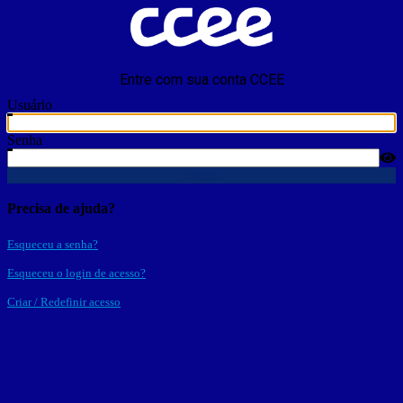
Entre com sua conta CCEE
Usuário
Senha
Entrar
Precisa de ajuda?
Esqueceu a senha?
Esqueceu o login de acesso?
Criar / Redefinir acesso