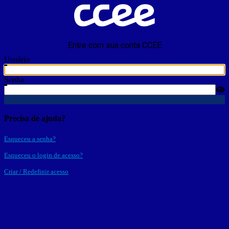
Entre com sua conta CCEE
Usuário
Senha
Entrar
Precisa de ajuda?
Esqueceu a senha?
Esqueceu o login de acesso?
Criar / Redefinir acesso