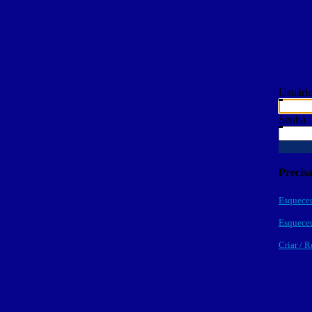
Usuári
Senha
Precis
Esqueceu
Esqueceu
Criar / R