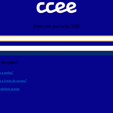
Entre com sua conta CCEE
o
Entrar
a de ajuda?
 a senha?
 o login de acesso?
edefinir acesso