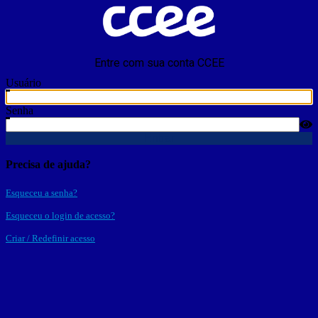
Entre com sua conta CCEE
Usuário
Senha
Entrar
Precisa de ajuda?
Esqueceu a senha?
Esqueceu o login de acesso?
Criar / Redefinir acesso