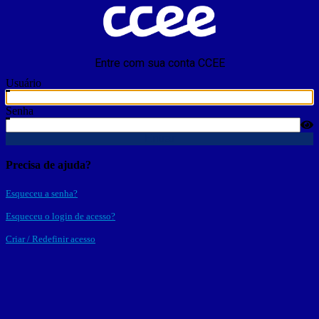
Entre com sua conta CCEE
Usuário
Senha
Entrar
Precisa de ajuda?
Esqueceu a senha?
Esqueceu o login de acesso?
Criar / Redefinir acesso