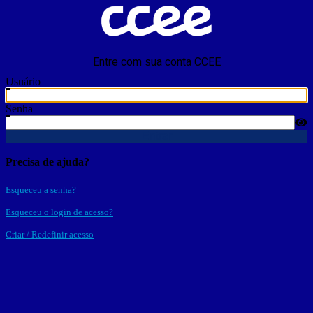
Entre com sua conta CCEE
Usuário
Senha
Entrar
Precisa de ajuda?
Esqueceu a senha?
Esqueceu o login de acesso?
Criar / Redefinir acesso