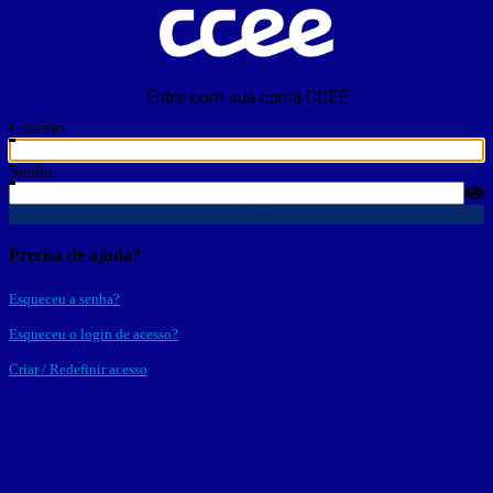
Entre com sua conta CCEE
Usuário
Senha
Entrar
Precisa de ajuda?
Esqueceu a senha?
Esqueceu o login de acesso?
Criar / Redefinir acesso