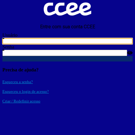
Entre com sua conta CCEE
Usuário
Senha
Entrar
Precisa de ajuda?
Esqueceu a senha?
Esqueceu o login de acesso?
Criar / Redefinir acesso